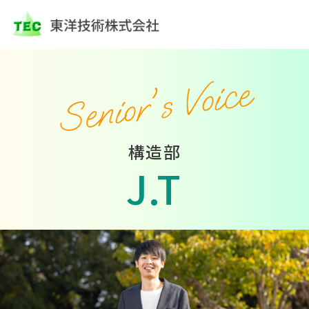
Senior's Voice
構造部
J.T