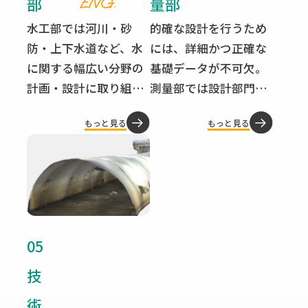
部
量部
ENG.
の向上を図り、事業主
い、利用者の立場に立
水工部では河川・砂
的確な設計を行うため
体のよりよきパートナ
った計画を目指して行
防・上下水道など、水
には、詳細かつ正確な
ーを心掛けています｡
きます。
に関する幅広い分野の
基礎データが不可欠。
また、良質で耐久性に
計画・設計に取り組ん
測量部では設計部門と
優れた構造物を計画す
でいます。河川の治水
綿密な連携プレーを図
ることで、住み良い地
もっと見る
もっと見る
利水計画及び築堤護
りながら、道路や河
域環境の構築に寄与で
岸・樋門樋管をはじめ
川、宅地など地上測量
きればと考えていま
とする河川構造物の設
全般を受け持っていま
す。
計、また砂防施設・上
す。 基準点測量に始ま
下水道施設の設計など
って、路線測量、河川
を主に手掛けていま
測量、土地買収のため
05
す。 私たちの生命・財
の用地測量などを主体
産を脅かす水。私たち
とする応用測量、さら
技
の生活に欠くことので
に宅地造成等の登記の
術
きない水。川がもたら
ための確定測量に至る