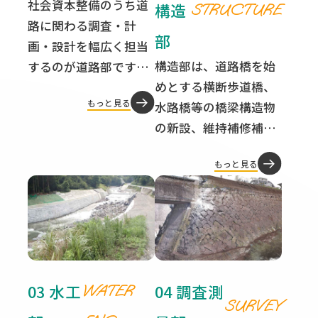
社会資本整備のうち道
構造
STRUCTURE
路に関わる調査・計
部
画・設計を幅広く担当
構造部は、道路橋を始
するのが道路部です。
めとする横断歩道橋、
道路は地域を結び経済
もっと見る
水路橋等の橋梁構造物
を支える重要なインフ
の新設、維持補修補強
ラであり、交通機能、
に関する計画・設計を
空間機能など多くの役
もっと見る
行っております。 近年
割を担っています。 安
のコスト縮減、新技
全・安心・快適等、多
術・新工法の採用、耐
様な役割を求められる
震機能の強化等の橋梁
道路整備について様々
に対する課題へ、柔軟
な分野の技術を結集し
かつ適切に対応するた
て単なる設計に留まる
03 水工
04 調査測
WATER
め、常に個々の技術力
ことなく、コンサルタ
SURVEY
ならびにチームワーク
ントとしての提案を行