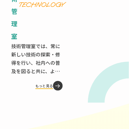
TECHNOLOGY
す自然の偉大さを受け
までを行っています。
管
止め、自然環境と都市
各段階での入念なチェ
理
環境の調和を目指した
ックを繰り返し、正確
計画・設計を通じて、
かつ迅速な仕事を積み
室
今後も地域の社会資本
重ねて、信頼される測
技術管理室では、常に
整備に貢献して行きた
量のエキスパートをめ
新しい技術の探索・修
いと考えています。
ざします。
得を行い、社内への普
及を図ると共に、より
顧客満足度の高い成果
もっと見る
の提供を目指して、業
務の照査や品質管理を
行っています。 また、
道路台帳や管理台帳な
ど各種台帳のデータベ
Charm